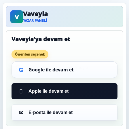
Vaveyla
V
YAZAR PANELI
Vaveyla'ya devam et
Önerilen seçenek
Continue with Google
G
Google ile devam et

Apple ile devam et
✉
E-posta ile devam et